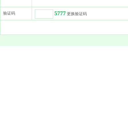
5777
验证码
更换验证码
·公 司
浙江华瑞信息资讯股份有限公司（
中国化
·地 址
浙江省杭州市萧山区建设一路66号华瑞中心1号