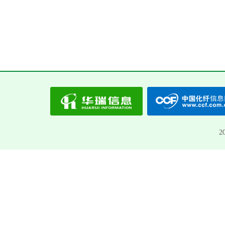
“四化”建设 再生瓶片企业“突围之路”
高附加值再生产品——龙
浙江华菲再生资源有限公司董事长 曹卫东
龙福环能科技股份有限公
2