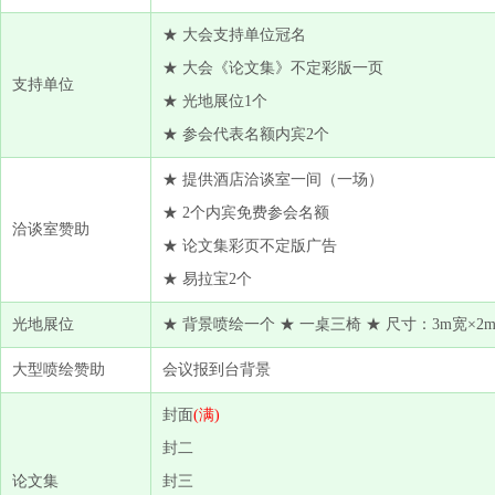
★ 大会支持单位冠名
★ 大会《论文集》不定彩版一页
支持单位
★ 光地展位1个
★ 参会代表名额内宾2个
★ 提供酒店洽谈室一间（一场）
★ 2个内宾免费参会名额
洽谈室赞助
★ 论文集彩页不定版广告
★ 易拉宝2个
光地展位
★ 背景喷绘一个 ★ 一桌三椅 ★ 尺寸：3m宽×2
大型喷绘赞助
会议报到台背景
封面
(满)
封二
论文集
封三