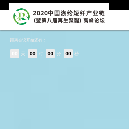
距离会议开始还有：
00
00
00
00
天
时
分
秒