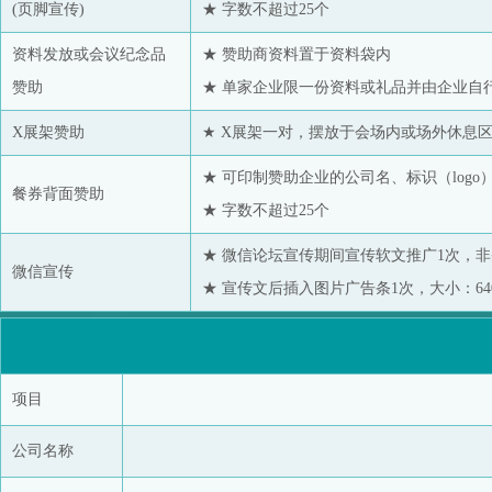
(页脚宣传)
★ 字数不超过25个
资料发放或会议纪念品
★ 赞助商资料置于资料袋内
赞助
★ 单家企业限一份资料或礼品并由企业自
X展架赞助
★ X展架一对，摆放于会场内或场外休息
★ 可印制赞助企业的公司名、标识（logo
餐券背面赞助
★ 字数不超过25个
★ 微信论坛宣传期间宣传软文推广1次，
微信宣传
★ 宣传文后插入图片广告条1次，大小：640
项目
公司名称