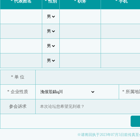
* 代表姓名
* 性别
* 职务
* 手机
* 单 位
* 企业性质
* 所属地
参会诉求
※请将回执于2023年07月5日前