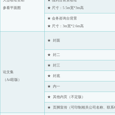
大型喷绘赞助
★ 报到台背景喷绘
参看平面图
★ 尺寸：5.5m宽*3m高
★ 会务咨询台背景
★ 尺寸：3m宽*2.6m高
★ 封面
★ 封二
★ 封三
论文集
★ 封底
（A4彩版）
★ 内一
★ 其他内页（不定版）
★ 页脚宣传（可印制相关公司名称、联系